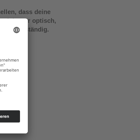
ellen, dass deine
 nicht nur optisch,
 wetterbeständig.