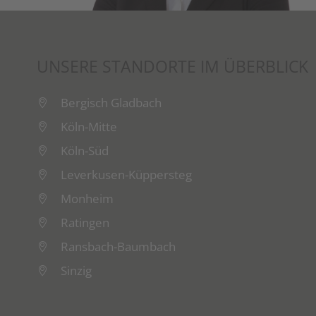
UNSERE STANDORTE IM ÜBERBLICK
Bergisch Gladbach
Köln-Mitte
Köln-Süd
Leverkusen-Küppersteg
Monheim
Ratingen
Ransbach-Baumbach
Sinzig