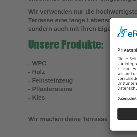
Wir verwenden nur die hochwertigste
Terrasse eine lange Lebensdauer gen
sondern auch mit ihren Eigenschaften
Unsere Produkte:
- WPC
- Holz
- Feinsteinzeug
- Pflastersteine
- Kies
Wir machen deine Terrasse zu einem