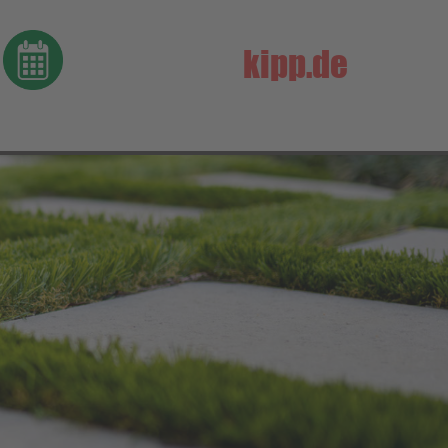
About us
kipp.de
Lorem ipsum dolor sit
ite
amet, consectetuer
adipiscing elit.
102
Aenean commodo ligula
eget dolor. Aenean massa.
s?
Cum sociis natoque
penatibus et magnis dis
parturient montes,
.com
nascetur ridiculus mus.
Donec quam felis, ultricies
nec.