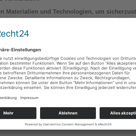
n Materialien und Technologien, um sicherzust
ießt. Dabei überzeugen unsere Terrassenbeläge
: pflegeleicht, wenig Wartung, rutschfest und
 perfekten
Ort der Entspannung
!