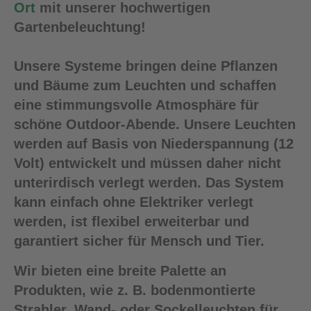
Drop us a line
Ort
mit unserer hochwertigen
info@yourdomain.com
Gartenbeleuchtung!
About us
Unsere Systeme bringen deine Pflanzen
und Bäume zum Leuchten und schaffen
Lorem ipsum dolor sit amet,
eine stimmungsvolle Atmosphäre für
consectetuer adipiscing elit.
schöne Outdoor-Abende. Unsere Leuchten
werden auf Basis von Niederspannung (12
Aenean commodo ligula eget dolor.
Volt) entwickelt und müssen daher nicht
Aenean massa. Cum sociis natoque
unterirdisch verlegt werden. Das System
penatibus et magnis dis parturient
kann einfach ohne Elektriker verlegt
montes, nascetur ridiculus mus.
werden, ist flexibel erweiterbar und
Donec quam felis, ultricies nec.
garantiert sicher für Mensch und Tier.
Wir bieten eine breite Palette an
Produkten, wie z. B. bodenmontierte
Strahler, Wand- oder Sockelleuchten für