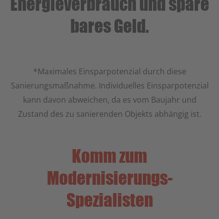
Energieverbrauch und spare
Drop us a line
info@yourdomain.com
bares Geld.
About us
Lorem ipsum dolor sit amet,
*Maximales Einsparpotenzial durch diese
consectetuer adipiscing elit.
Sanierungsmaßnahme. Individuelles Einsparpotenzial
kann davon abweichen, da es vom Baujahr und
Aenean commodo ligula eget dolor.
Zustand des zu sanierenden Objekts abhängig ist.
Aenean massa. Cum sociis natoque
penatibus et magnis dis parturient
Komm zum
montes, nascetur ridiculus mus.
Donec quam felis, ultricies nec.
Modernisierungs-
Spezialisten