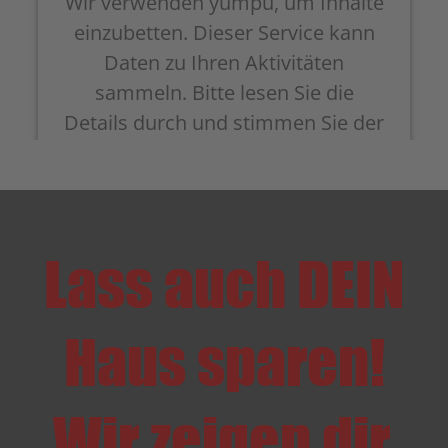
Wir verwenden yumpu, um Inhalte
einzubetten. Dieser Service kann
Daten zu Ihren Aktivitäten
sammeln. Bitte lesen Sie die
Details durch und stimmen Sie der
Nutzung des Service zu, um diese
Inhalte anzuzeigen.
Mehr Informationen
Lass auch DEIN
Akzeptieren
powered by
Usercentrics Consent Management
Haus sparen!
Platform
&
eRecht24
Wir zeigen dir,