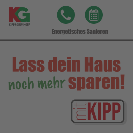
Login
Benutzername
Energetisches Sanieren
Passwort
Anmelden
Register
|
Lost your password?
Support
Lorem ipsum dolor sit amet: